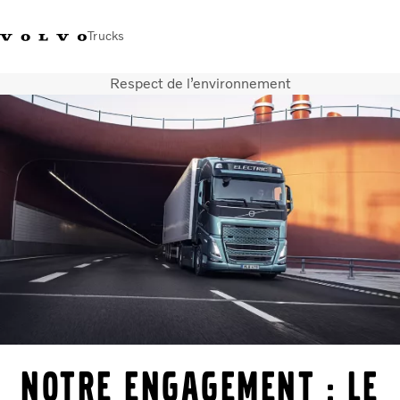
Trucks
Respect de l’environnement
+41 21 867 00 11
Volvo Merchandise Shop
Log in
Suisse
German
Véhicules
Electrique
Configurateur
Services
Carrières
Localisation du réseau
News
Notre société
Contact
NOTRE ENGAGEMENT : LE