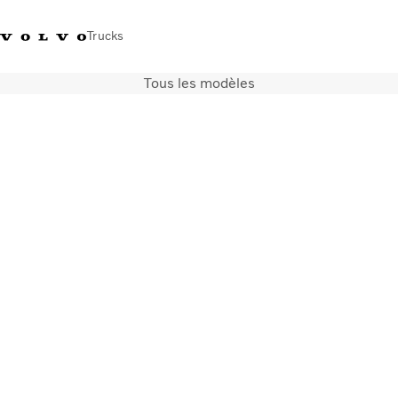
Trucks
Tous les modèles
+41 21 867 00 11
Volvo Merchandise Shop
Log in
Suisse
German
Véhicules
Electrique
Configurateur
Services
Carrières
Localisation du réseau
News
Notre société
Contact