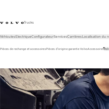
Trucks
Véhicules
Electrique
Configurateur
Services
Carrières
Localisation du 
Pièces de rechange et accessoires
Pièces d'origine garantie Volvo
Accessoires
Vol
Services
Pièces de rechange et accessoires
Volvo Reman