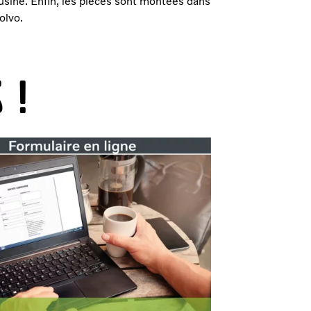
usine. Enfin, les pièces sont montées dans
olvo.
 !