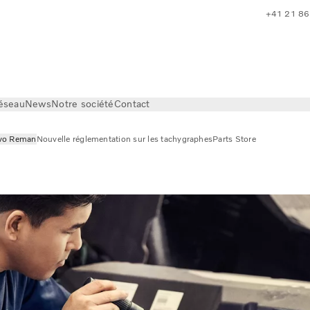
+41 21 86
réseau
News
Notre société
Contact
vo Reman
Nouvelle réglementation sur les tachygraphes
Parts Store