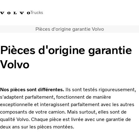
Trucks
Pièces d'origine garantie Volvo
+41 21 867 00 11
Volvo Merchandise Shop
Log in
Suisse
German
Pièces d'origine garantie
Véhicules
Volvo
Electrique
Configurateur
Services
Carrières
Nos pièces sont différentes.
Ils sont testés rigoureusement,
Localisation du réseau
s'adaptent parfaitement, fonctionnent de manière
News
exceptionnelle et interagissent parfaitement avec les autres
Notre société
composants de votre camion. Mais surtout, elles sont de
Contact
qualité Volvo. Chaque pièce est livrée avec une garantie de
deux ans sur les pièces montées.