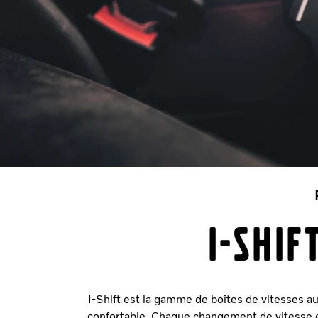
I-SHIF
I-Shift est la gamme de boîtes de vitesses au
confortable. Chaque changement de vitesse e