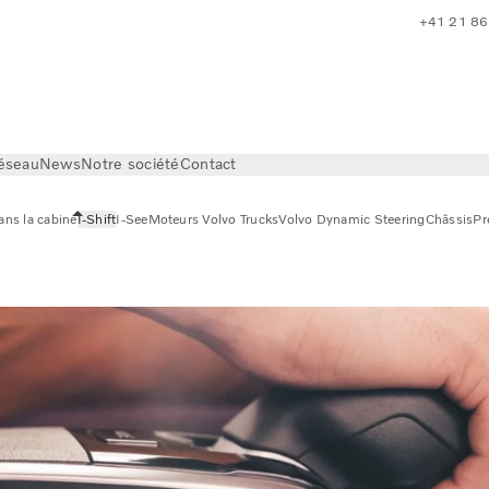
+41 21 86
réseau
News
Notre société
Contact
ans la cabine
I-Shift
I-See
Moteurs Volvo Trucks
Volvo Dynamic Steering
Châssis
Pr