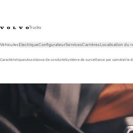
Trucks
Véhicules
Electrique
Configurateur
Services
Carrières
Localisation du 
Caractéristiques
Assistance de conduite
Système de surveillance par caméra
Vie d
Véhicules
Caractéristiques
I-Shift