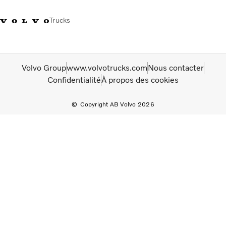
Trucks
+41 21 867 00 11
Volvo Merchandise Shop
Log in
Suisse
German
Volvo Group
www.volvotrucks.com
Nous contacter
Confidentialité
À propos des cookies
Véhicules
Electrique
Copyright AB Volvo 2026
Configurateur
Services
Carrières
Localisation du réseau
News
Notre société
Contact