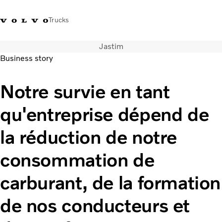
Trucks
Jastim
+41 21 867 00 11
Volvo Merchandise Shop
Log in
Suisse
German
Business story
Véhicules
Notre survie en tant
Electrique
qu'entreprise dépend de
Configurateur
Services
la réduction de notre
Carrières
Localisation du réseau
consommation de
News
Notre société
carburant, de la formation
Contact
de nos conducteurs et