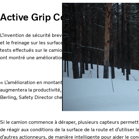
Active Grip Control
L’invention de sécurité brevetée « Active Grip Control » amélio
et le freinage sur les surfaces glissantes, qu’elles soient reco
tests effectués sur le camion Volvo FH Electric sur une surfac
ont montré une ​amélioration de 45 % à pleine accélération.
« L’amélioration en montant une route glissante en gravier es
augmentera la productivité, notamment pour nos clients du se
Berling, Safety Director chez Volvo Trucks.
Si le camion commence à déraper, plusieurs capteurs permett
de réagir aux conditions de la surface de la route et d’utiliser
d’autres actionneurs, de manière intelligente pour aider le con