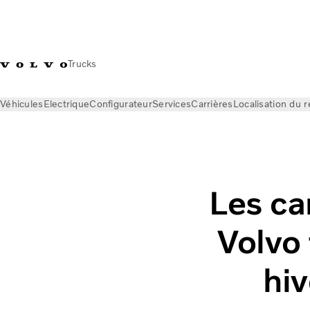
Trucks
Véhicules
Electrique
Configurateur
Services
Carrières
Localisation du 
News
Volvo Trucks Magazine Online
Les camions électrique
Les ca
Volvo 
hi