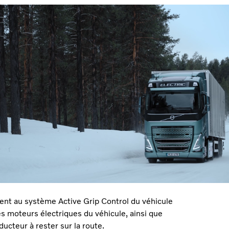
re considérablement la stabilité, l’accélération
uvertes de neige, de pluie ou de gravier. Les
e à faible friction avec une remorque chargée
t vraiment impressionnante. Je pense que cela
cteur de la construction », déclare Anna Wrige
ent au système Active Grip Control du véhicule
 les moteurs électriques du véhicule, ainsi que
ducteur à rester sur la route.