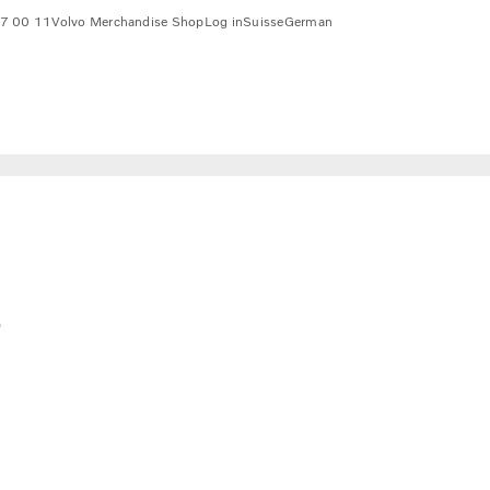
7 00 11
Volvo Merchandise Shop
Log in
Suisse
German
e