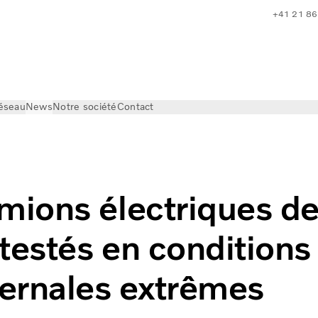
+41 21 86
réseau
News
Notre société
Contact
s Volvo testés en conditions hivernales extrêmes
mions électriques d
testés en conditions
vernales extrêmes