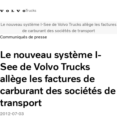
Trucks
Le nouveau système I-See de Volvo Trucks allège les factures
+41 21 867 00 11
Volvo Merchandise Shop
Log in
Suisse
German
de carburant des sociétés de transport
Communiqués de presse
Véhicules
Le nouveau système I-
Electrique
Configurateur
See de Volvo Trucks
Services
Carrières
allège les factures de
Localisation du réseau
News
carburant des sociétés de
Notre société
Contact
transport
2012-07-03