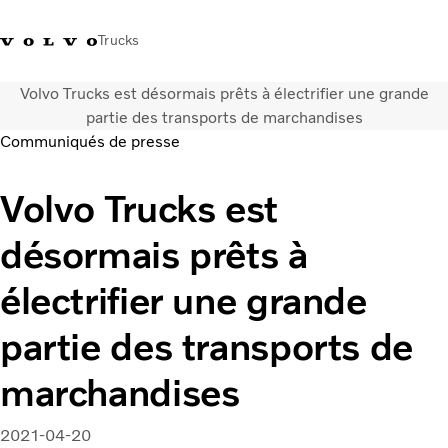
Trucks
Volvo Trucks est désormais prêts à électrifier une grande
+41 21 867 00 11
Volvo Merchandise Shop
Log in
Suisse
German
partie des transports de marchandises
Communiqués de presse
Véhicules
Volvo Trucks est
Electrique
Configurateur
désormais prêts à
Services
Carrières
électrifier une grande
Localisation du réseau
News
partie des transports de
Notre société
Contact
marchandises
2021-04-20