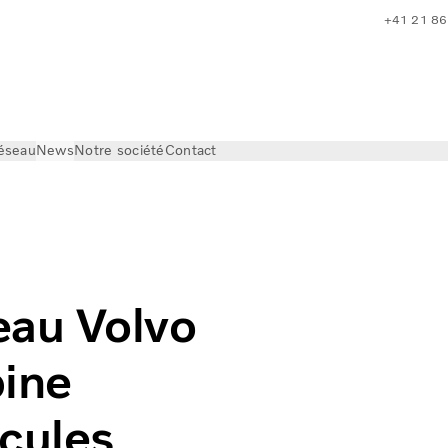
+41 21 86
réseau
News
Notre société
Contact
o FM et FMX avec cabine multiplace pour véhicules d’urgen
au Volvo
ine
icules