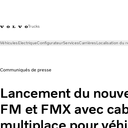
Trucks
Véhicules
Electrique
Configurateur
Services
Carrières
Localisation du 
News
Communiqués de presse
Lancement du nouveau Volv
Communiqués de presse
Lancement du nouve
FM et FMX avec cab
multiplace pour véh