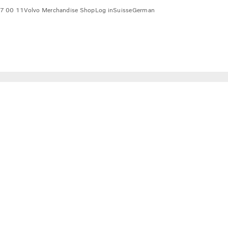
7 00 11
Volvo Merchandise Shop
Log in
Suisse
German
ce