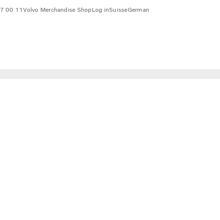
7 00 11
Volvo Merchandise Shop
Log in
Suisse
German