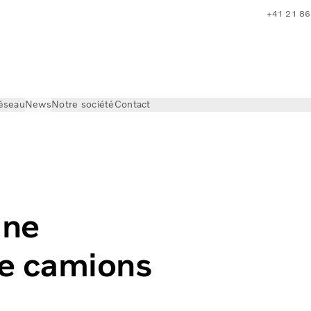
+41 21 86
réseau
News
Notre société
Contact
mmande record de camions électriques
une
e camions