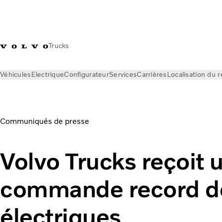
Trucks
Véhicules
Electrique
Configurateur
Services
Carrières
Localisation du 
News
Communiqués de presse
Volvo Trucks reçoit une co
Communiqués de presse
Volvo Trucks reçoit 
commande record d
électriques