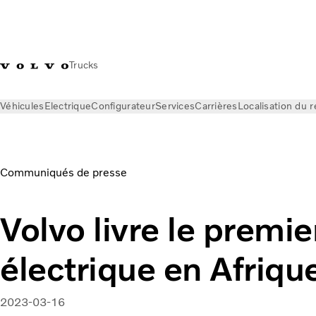
Trucks
Véhicules
Electrique
Configurateur
Services
Carrières
Localisation du 
News
Communiqués de presse
Volvo livre le premier poids
Communiqués de presse
Volvo livre le premie
électrique en Afriqu
2023-03-16