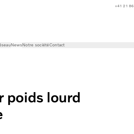
+41 21 86
réseau
News
Notre société
Contact
 lourd électrique en Afrique
r poids lourd
e