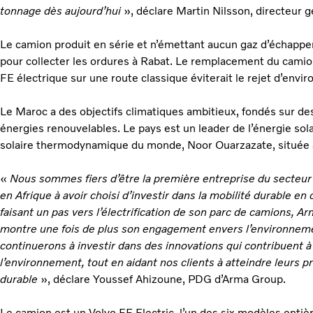
tonnage dès aujourd’hui
», déclare Martin Nilsson, directeur 
Le camion produit en série et n’émettant aucun gaz d’échappem
pour collecter les ordures à Rabat. Le remplacement du camion
FE électrique sur une route classique éviterait le rejet d’en
Le Maroc a des objectifs climatiques ambitieux, fondés sur d
énergies renouvelables. Le pays est un leader de l’énergie sola
solaire thermodynamique du monde, Noor Ouarzazate, située 
«
Nous sommes fiers d’être la première entreprise du secteur
en Afrique à avoir choisi d’investir dans la mobilité durable en
faisant un pas vers l’électrification de son parc de camions, 
montre une fois de plus son engagement envers l’environnemen
continuerons à investir dans des innovations qui contribuent à
l’environnement, tout en aidant nos clients à atteindre leurs
durable
», déclare Youssef Ahizoune, PDG d’Arma Group.
Le camion est un Volvo FE Electric, l’un des six modèles entiè