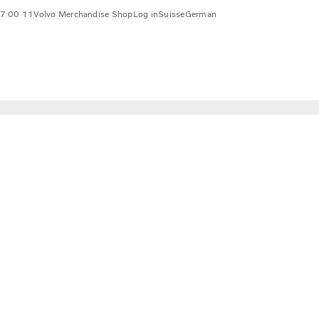
7 00 11
Volvo Merchandise Shop
Log in
Suisse
German