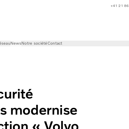
+41 21 86
réseau
News
Notre société
Contact
routière, Volvo Trucks modernise son système de direction «
curité
ks modernise
ction « Volvo