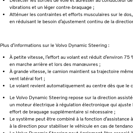
Détecter les sorties de voie et adresser au conducteur de
vibrations et un léger contre-braquage ;
Atténuer les contraintes et efforts musculaires sur le dos
en réduisant le besoin d’ajustement continu de la directio
Plus d’informations sur le Volvo Dynamic Steering :
À petite vitesse, l’effort au volant est réduit d’environ 7
en marche arrière et lors des manœuvres ;
À grande vitesse, le camion maintient sa trajectoire mêm
vent latéral fort ;
Le volant revient automatiquement au centre dès que le c
Le Volvo Dynamic Steering repose sur la direction assist
un moteur électrique à régulation électronique qui ajuste l
effort de braquage supplémentaire si nécessaire ;
Le système peut être combiné à la fonction d’assistance à l
à la direction pour stabiliser le véhicule en cas de tendan