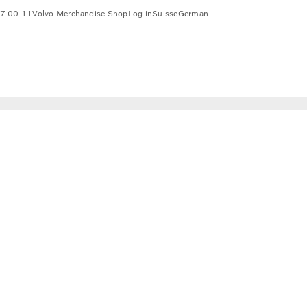
7 00 11
Volvo Merchandise Shop
Log in
Suisse
German
 Volvo Dynamic Steering »