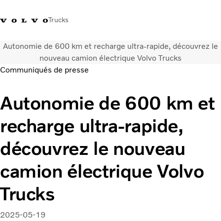
Trucks
Autonomie de 600 km et recharge ultra-rapide, découvrez le
+41 21 867 00 11
Volvo Merchandise Shop
Log in
Suisse
German
nouveau camion électrique Volvo Trucks
Communiqués de presse
Véhicules
Autonomie de 600 km et
Electrique
Configurateur
recharge ultra-rapide,
Services
Carrières
découvrez le nouveau
Localisation du réseau
News
camion électrique Volvo
Notre société
Contact
Trucks
2025-05-19