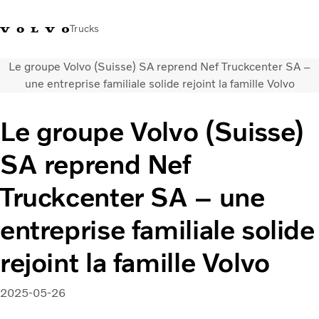
Trucks
Le groupe Volvo (Suisse) SA reprend Nef Truckcenter SA –
+41 21 867 00 11
Volvo Merchandise Shop
Log in
Suisse
German
une entreprise familiale solide rejoint la famille Volvo
Véhicules
Le groupe Volvo (Suisse)
Electrique
SA reprend Nef
Configurateur
Services
Truckcenter SA – une
Carrières
Localisation du réseau
entreprise familiale solide
News
Notre société
rejoint la famille Volvo
Contact
2025-05-26