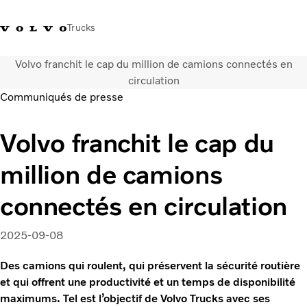
Trucks
Volvo franchit le cap du million de camions connectés en
+41 21 867 00 11
Volvo Merchandise Shop
Log in
Suisse
German
circulation
Communiqués de presse
Véhicules
Volvo franchit le cap du
Electrique
Configurateur
million de camions
Services
Carrières
connectés en circulation
Localisation du réseau
News
2025-09-08
Notre société
Contact
Des camions qui roulent, qui préservent la sécurité routière
et qui offrent une productivité et un temps de disponibilité
maximums. Tel est l’objectif de Volvo Trucks avec ses