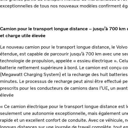
exceptionnelles de tous nos nouveaux modèles confirment ég
Camion pour le transport longue distance – jusqu’à 700 k
et charge utile élevée
Le nouveau camion pour le transport longue distance, le Volv
étendue, est capable de parcourir jusqu’à 700 km avec une se
technologie de propulsion, appelée « essieu électrique ». Celui
batterie nettement supérieure à bord. Le camion est conçu c
(Megawatt Charging System) et la recharge des huit batterie
minutes. Le processus de recharge peut ainsi être effectué p
prescrits pour les conducteurs de camions dans l’UE, un avant
élevée
« Ce camion électrique pour le transport longue distance est le
seulement une autonomie exceptionnelle, mais également une 
rapide et un excellent confort de conduite. Avec ce véhicule, n
longues distances sur une journée de travail complète, tout e