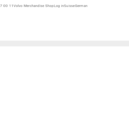
7 00 11
Volvo Merchandise Shop
Log in
Suisse
German
kilomètres