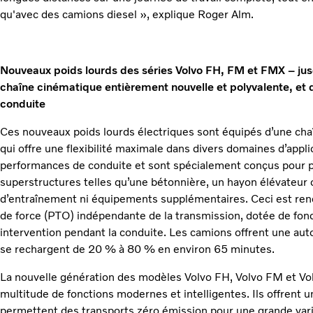
qu'avec des camions diesel », explique Roger Alm.
Nouveaux poids lourds des séries Volvo FH, FM et FMX – ju
chaîne cinématique entièrement nouvelle et polyvalente, et 
conduite
Ces nouveaux poids lourds électriques sont équipés d’une ch
qui offre une flexibilité maximale dans divers domaines d’applic
performances de conduite et sont spécialement conçus pour pe
superstructures telles qu’une bétonnière, un hayon élévateur
d’entraînement ni équipements supplémentaires. Ceci est rend
de force (PTO) indépendante de la transmission, dotée de fon
intervention pendant la conduite. Les camions offrent une au
se rechargent de 20 % à 80 % en environ 65 minutes.
La nouvelle génération des modèles Volvo FH, Volvo FM et Vo
multitude de fonctions modernes et intelligentes. Ils offrent 
permettent des transports zéro émission pour une grande vari