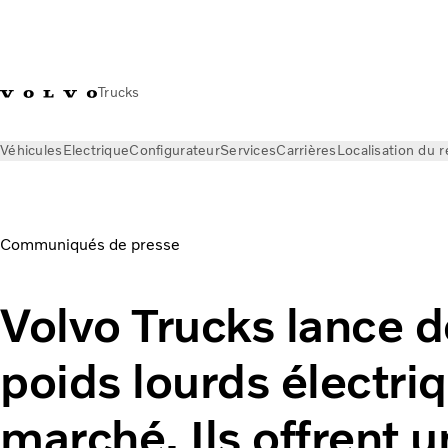
Trucks
Véhicules
Electrique
Configurateur
Services
Carrières
Localisation du 
News
Communiqués de presse
Volvo Trucks lance de nouveaux poids lourds électriques sur
Communiqués de presse
Volvo Trucks lance 
poids lourds électriq
marché. Ils offrent 