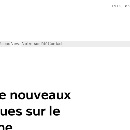
+41 21 86
réseau
News
Notre société
Contact
 le marché. Ils offrent une autonomie pouvant atteindre 700 
de nouveaux
ues sur le
une