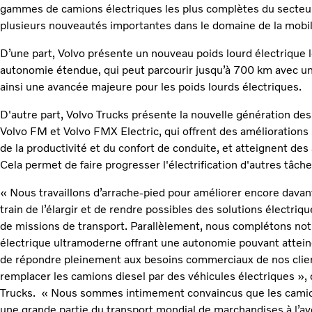
gammes de camions électriques les plus complètes du secteur.
plusieurs nouveautés importantes dans le domaine de la mobili
D’une part, Volvo présente un nouveau poids lourd électrique l
autonomie étendue, qui peut parcourir jusqu’à 700 km avec u
ainsi une avancée majeure pour les poids lourds électriques.
D'autre part, Volvo Trucks présente la nouvelle génération d
Volvo FM et Volvo FMX Electric, qui offrent des améliorations si
de la productivité et du confort de conduite, et atteignent de
Cela permet de faire progresser l'électrification d'autres tâche
« Nous travaillons d’arrache-pied pour améliorer encore dava
train de l’élargir et de rendre possibles des solutions électriq
de missions de transport. Parallèlement, nous complétons no
électrique ultramoderne offrant une autonomie pouvant attei
de répondre pleinement aux besoins commerciaux de nos clients
remplacer les camions diesel par des véhicules électriques »,
Trucks. « Nous sommes intimement convaincus que les camio
une grande partie du transport mondial de marchandises à l’a