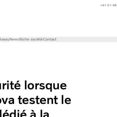
+41 21 86
réseau
News
Notre société
Contact
rsque Volvo Trucks | Volvo
rité lorsque
va testent le
édié à la