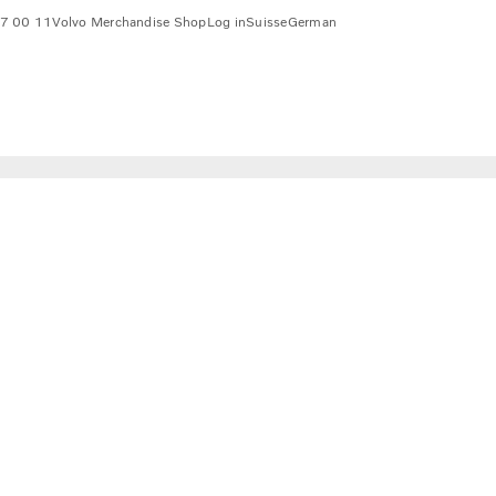
7 00 11
Volvo Merchandise Shop
Log in
Suisse
German