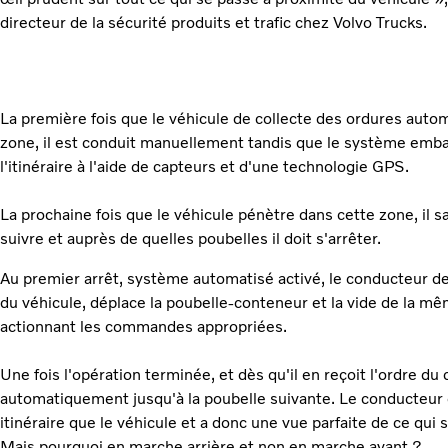
directeur de la sécurité produits et trafic chez Volvo Trucks.
La première fois que le véhicule de collecte des ordures autom
zone, il est conduit manuellement tandis que le système emb
l'itinéraire à l'aide de capteurs et d'une technologie GPS.
La prochaine fois que le véhicule pénètre dans cette zone, il sa
suivre et auprès de quelles poubelles il doit s'arrêter.
Au premier arrêt, système automatisé activé, le conducteur des
du véhicule, déplace la poubelle-conteneur et la vide de la même
actionnant les commandes appropriées.
Une fois l'opération terminée, et dès qu'il en reçoit l'ordre du
automatiquement jusqu'à la poubelle suivante. Le conducte
itinéraire que le véhicule et a donc une vue parfaite de ce qui 
Mais pourquoi en marche arrière et non en marche avant ?