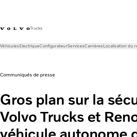
Trucks
Véhicules
Electrique
Configurateur
Services
Carrières
Localisation du 
News
Communiqués de presse
Gros plan sur la sécurité lo
Communiqués de presse
Gros plan sur la sécu
Volvo Trucks et Reno
véhicule autonome d