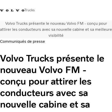
Trucks
Volvo Trucks présente le nouveau Volvo FM - conçu pour
+41 21 867 00 11
Volvo Merchandise Shop
Log in
Suisse
German
attirer les conducteurs avec sa nouvelle cabine et sa meilleure
visibilité
Communiqués de presse
Véhicules
Electrique
Volvo Trucks présente le
Configurateur
Services
nouveau Volvo FM -
Carrières
Localisation du réseau
conçu pour attirer les
News
Notre société
conducteurs avec sa
Contact
nouvelle cabine et sa