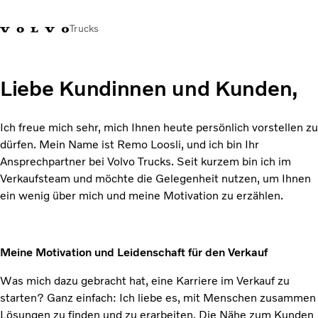
Trucks
+41 44 847 61 00
Einloggen
Volvo Merchandise Shop
Schweiz
French
Liebe Kundinnen und Kunden,
Lkw
Ich freue mich sehr, mich Ihnen heute persönlich vorstellen zu
Elektro
dürfen. Mein Name ist Remo Loosli, und ich bin Ihr
Konfigurator
Ansprechpartner bei Volvo Trucks. Seit kurzem bin ich im
Dienstleistungen
Verkaufsteam und möchte die Gelegenheit nutzen, um Ihnen
Karriere
ein wenig über mich und meine Motivation zu erzählen.
Technik
Händlersuche
News
Meine Motivation und Leidenschaft für den Verkauf
Über uns
Was mich dazu gebracht hat, eine Karriere im Verkauf zu
Kontakt
starten? Ganz einfach: Ich liebe es, mit Menschen zusammen
Lösungen zu finden und zu erarbeiten. Die Nähe zum Kunden