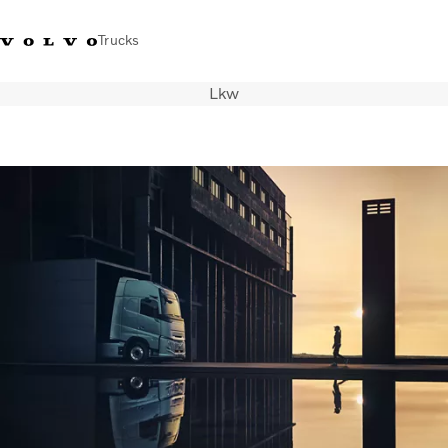
Trucks
Lkw
+41 44 847 61 00
Einloggen
Volvo Merchandise Shop
Schweiz
French
Lkw
Elektro
Konfigurator
Dienstleistungen
Karriere
Technik
Händlersuche
News
Über uns
Kontakt