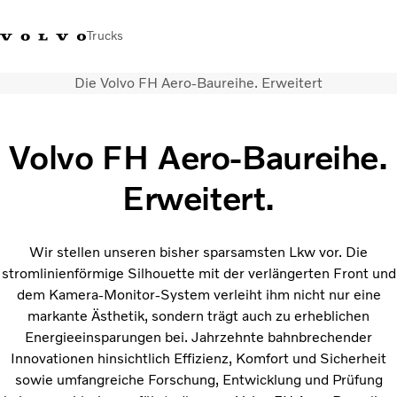
Trucks
Die Volvo FH Aero-Baureihe. Erweitert
+41 44 847 61 00
Einloggen
Volvo Merchandise Shop
Schweiz
French
Volvo FH Aero-Baureihe.
Lkw
Elektro
Erweitert.
Konfigurator
Dienstleistungen
Karriere
Wir stellen unseren bisher sparsamsten Lkw vor. Die
Technik
stromlinienförmige Silhouette mit der verlängerten Front und
Händlersuche
dem Kamera-Monitor-System verleiht ihm nicht nur eine
News
markante Ästhetik, sondern trägt auch zu erheblichen
Über uns
Energieeinsparungen bei. Jahrzehnte bahnbrechender
Kontakt
Innovationen hinsichtlich Effizienz, Komfort und Sicherheit
sowie umfangreiche Forschung, Entwicklung und Prüfung