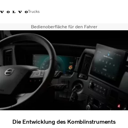
Trucks
Bedienoberfläche für den Fahrer
+41 44 847 61 00
Einloggen
Volvo Merchandise Shop
Schweiz
French
Lkw
Elektro
Konfigurator
Dienstleistungen
Karriere
Technik
Händlersuche
News
Über uns
Kontakt
Die Entwicklung des Kombiinstruments