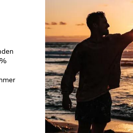
nden
0%
immer