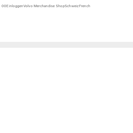
1 00
Einloggen
Volvo Merchandise Shop
Schweiz
French