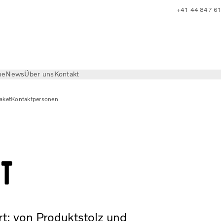
+41 44 847 6
he
News
Über uns
Kontakt
aket
Kontaktpersonen
ert
rt
ert: von Produktstolz und