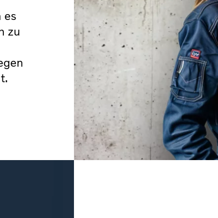
n es
n zu
legen
t.