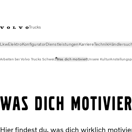
Trucks
Lkw
Elektro
Konfigurator
Dienstleistungen
Karriere
Technik
Händlersuc
Arbeiten bei Volvo Trucks Schweiz
Was dich motiviert
Unsere Kultur
Anstellungsp
Karriere
Arbeiten bei Volvo Trucks Schweiz
Was dich motivi
Was dich motivie
Hier findest du, was dich wirklich motivi