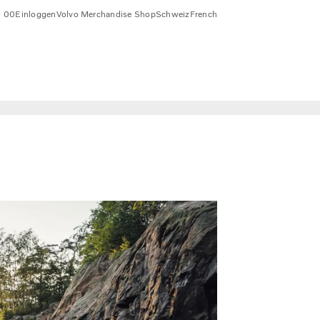
1 00
Einloggen
Volvo Merchandise Shop
Schweiz
French