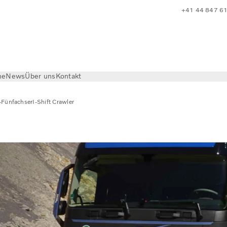
+41 44 847 6
he
News
Über uns
Kontakt
Fünfachser
I-Shift Crawler