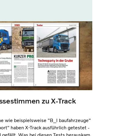
ssestimmen zu X-Track
e wie beispielsweise "B_I baufahrzeuge"
ort" haben X-Track ausführlich getestet -
il gefällt. Was bei diesen Tests herauskam,