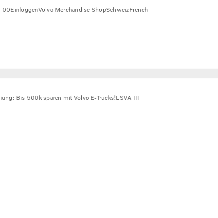
1 00
Einloggen
Volvo Merchandise Shop
Schweiz
French
ung: Bis 500k sparen mit Volvo E-Trucks!
LSVA III