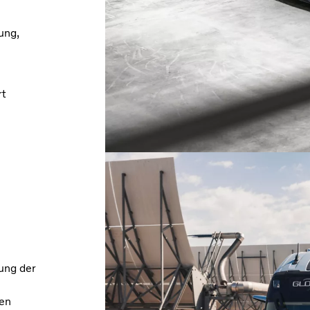
ung,
rt
ung der
ren