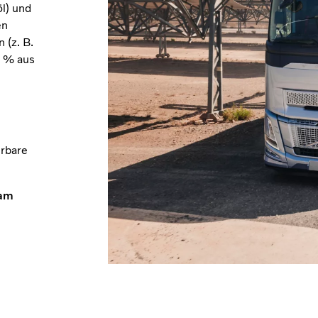
l) und
en
 (z. B.
0 % aus
O
erbare
 am