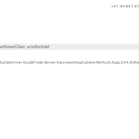
+41 44 847 6
he
News
Über uns
Kontakt
Builder
Driver Guide
Finde deinen Servicevertrag
Zubehör
MyTruck App
LSVA-Befrei