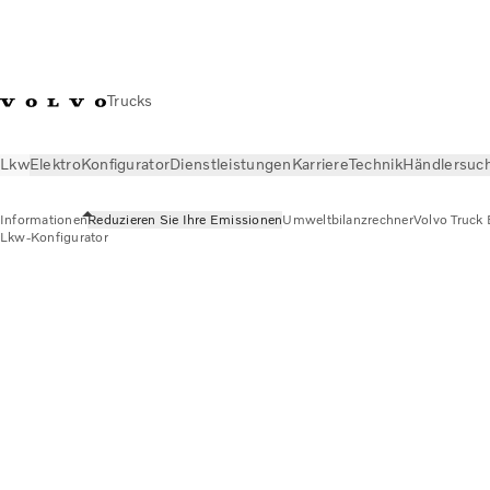
Trucks
Lkw
Elektro
Konfigurator
Dienstleistungen
Karriere
Technik
Händlersuc
Informationen
Reduzieren Sie Ihre Emissionen
Umweltbilanzrechner
Volvo Truck 
Lkw-Konfigurator
Lkw
Informationen
Reduzieren Sie Ihre Emissionen