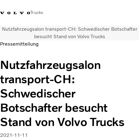
Trucks
Nutzfahrzeugsalon transport-CH: Schwedischer Botschafter
+41 44 847 61 00
Einloggen
Volvo Merchandise Shop
Schweiz
French
besucht Stand von Volvo Trucks
Pressemitteilung
Lkw
Nutzfahrzeugsalon
Elektro
Konfigurator
transport-CH:
Dienstleistungen
Karriere
Schwedischer
Technik
Händlersuche
Botschafter besucht
News
Über uns
Stand von Volvo Trucks
Kontakt
2021-11-11