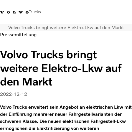
Trucks
Volvo Trucks bringt weitere Elektro-Lkw auf den Markt
+41 44 847 61 00
Einloggen
Volvo Merchandise Shop
Schweiz
French
Pressemitteilung
Lkw
Volvo Trucks bringt
Elektro
weitere Elektro-Lkw auf
Konfigurator
Dienstleistungen
den Markt
Karriere
Technik
2022-12-12
Händlersuche
News
Volvo Trucks erweitert sein Angebot an elektrischen Lkw mit
Über uns
der Einführung mehrerer neuer Fahrgestellvarianten der
Kontakt
schweren Klasse. Die neuen elektrischen Fahrgestell-Lkw
ermöglichen die Elektrifizierung von weiteren