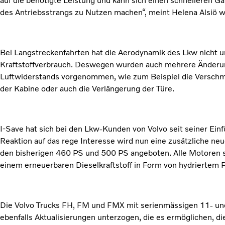
auf die benötigte Leistung und kann sich einen schnelleren G
des Antriebsstrangs zu Nutzen machen“, meint Helena Alsiö w
Bei Langstreckenfahrten hat die Aerodynamik des Lkw nicht 
Kraftstoffverbrauch. Deswegen wurden auch mehrere Änderu
Luftwiderstands vorgenommen, wie zum Beispiel die Verschmä
der Kabine oder auch die Verlängerung der Türe.
I-Save hat sich bei den Lkw-Kunden von Volvo seit seiner Ein
Reaktion auf das rege Interesse wird nun eine zusätzliche n
den bisherigen 460 PS und 500 PS angeboten. Alle Motoren s
einem erneuerbaren Dieselkraftstoff in Form von hydriertem Pfl
Die Volvo Trucks FH, FM und FMX mit serienmässigen 11- u
ebenfalls Aktualisierungen unterzogen, die es ermöglichen, di