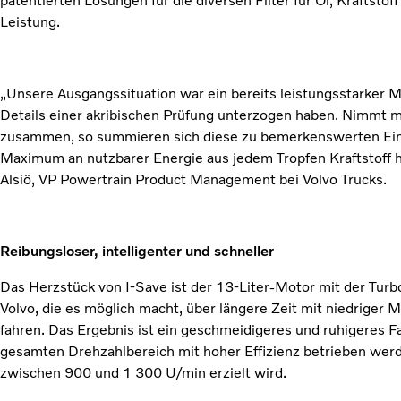
patentierten Lösungen für die diversen Filter für Öl, Kraftstoff
Leistung.
„Unsere Ausgangssituation war ein bereits leistungsstarker Mo
Details einer akribischen Prüfung unterzogen haben. Nimmt
zusammen, so summieren sich diese zu bemerkenswerten Einsp
Maximum an nutzbarer Energie aus jedem Tropfen Kraftstoff 
Alsiö, VP Powertrain Product Management bei Volvo Trucks.
Reibungsloser, intelligenter und schneller
Das Herzstück von I-Save ist der 13-Liter-Motor mit der T
Volvo, die es möglich macht, über längere Zeit mit niedriger
fahren. Das Ergebnis ist ein geschmeidigeres und ruhigeres F
gesamten Drehzahlbereich mit hoher Effizienz betrieben wer
zwischen 900 und 1 300 U/min erzielt wird.