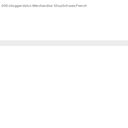
1 00
Einloggen
Volvo Merchandise Shop
Schweiz
French