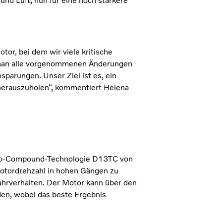
 und Luft, nun für eine noch stärkere
tor, bei dem wir viele kritische
 man alle vorgenommenen Änderungen
arungen. Unser Ziel ist es, ein
herauszuholen“, kommentiert Helena
urbo-Compound-Technologie D13TC von
 Motordrehzahl in hohen Gängen zu
ahrverhalten. Der Motor kann über den
den, wobei das beste Ergebnis