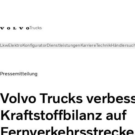
Trucks
Lkw
Elektro
Konfigurator
Dienstleistungen
Karriere
Technik
Händlersuc
News
Pressemitteilungen
Volvo Trucks verbessert die Kraf
Pressemitteilung
Volvo Trucks verbess
Kraftstoffbilanz auf
Fernverkehrsstreck