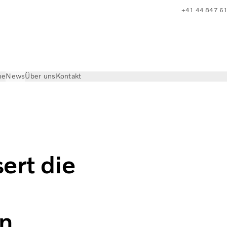
+41 44 847 6
he
News
Über uns
Kontakt
tstoffbilanz auf Fernverkehrsstrecken
ert die
en