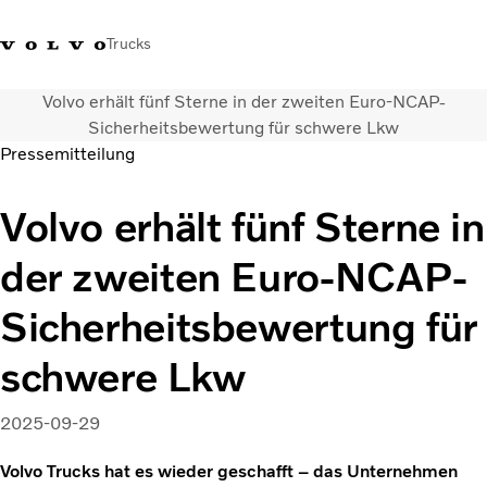
Trucks
Volvo erhält fünf Sterne in der zweiten Euro-NCAP-
+41 44 847 61 00
Einloggen
Volvo Merchandise Shop
Schweiz
French
Sicherheitsbewertung für schwere Lkw
Pressemitteilung
Lkw
Volvo erhält fünf Sterne in
Elektro
Konfigurator
der zweiten Euro-NCAP-
Dienstleistungen
Karriere
Sicherheitsbewertung für
Technik
Händlersuche
schwere Lkw
News
Über uns
2025-09-29
Kontakt
Volvo Trucks hat es wieder geschafft – das Unternehmen