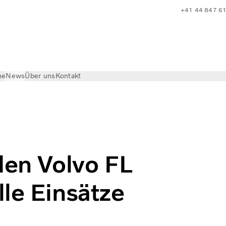
+41 44 847 6
he
News
Über uns
Kontakt
 4x4 für anspruchsvolle Einsätze auf den Markt
den Volvo FL
le Einsätze