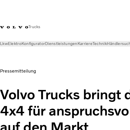
Trucks
Lkw
Elektro
Konfigurator
Dienstleistungen
Karriere
Technik
Händlersuc
News
Pressemitteilungen
Volvo Trucks bringt den Volvo FL
Pressemitteilung
Volvo Trucks bringt 
4x4 für anspruchsvol
auf den Markt