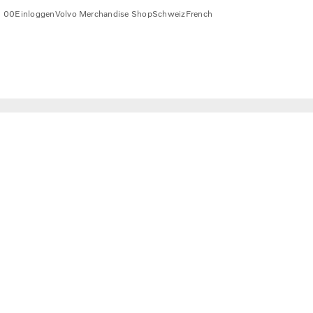
1 00
Einloggen
Volvo Merchandise Shop
Schweiz
French