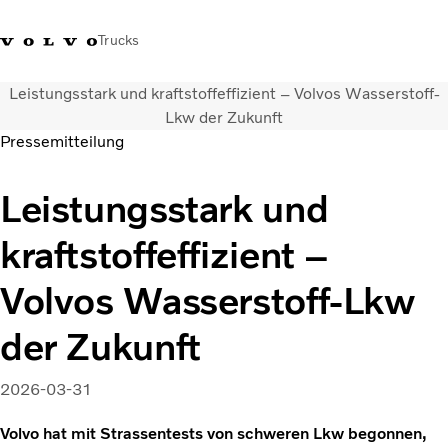
Trucks
Leistungsstark und kraftstoffeffizient – Volvos Wasserstoff-
+41 44 847 61 00
Einloggen
Volvo Merchandise Shop
Schweiz
French
Lkw der Zukunft
Pressemitteilung
Lkw
Leistungsstark und
Elektro
Konfigurator
kraftstoffeffizient –
Dienstleistungen
Karriere
Volvos Wasserstoff-Lkw
Technik
Händlersuche
der Zukunft
News
Über uns
2026-03-31
Kontakt
Volvo hat mit Strassentests von schweren Lkw begonnen,