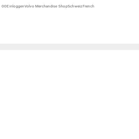
1 00
Einloggen
Volvo Merchandise Shop
Schweiz
French