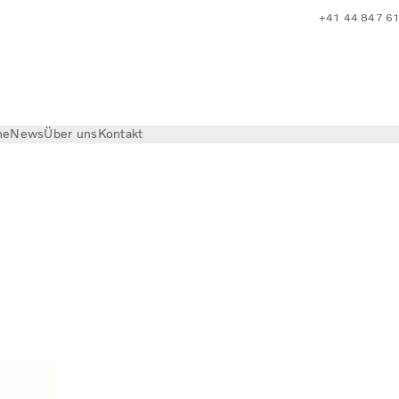
+41 44 847 6
he
News
Über uns
Kontakt