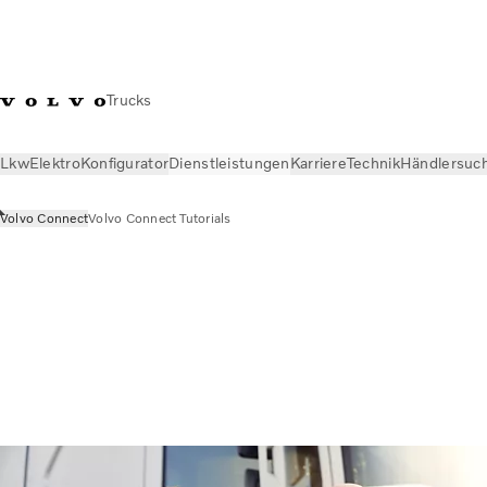
Trucks
Lkw
Elektro
Konfigurator
Dienstleistungen
Karriere
Technik
Händlersuc
Volvo Connect
Volvo Connect Tutorials
Dienstleistungen
Volvo Connect